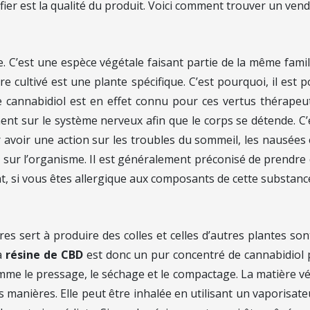
rifier est la qualité du produit. Voici comment trouver un vend
 C’est une espèce végétale faisant partie de la même famille
e cultivé est une plante spécifique. C’est pourquoi, il est
e cannabidiol est en effet connu pour ces vertus thérapeut
nt sur le système nerveux afin que le corps se détende. C’e
avoir une action sur les troubles du sommeil, les nausées e
ifs sur l’organisme. Il est généralement préconisé de prendre 
si vous êtes allergique aux composants de cette substance, 
es sert à produire des colles et celles d’autres plantes sont
La
résine de CBD
est donc un pur concentré de cannabidiol p
e le pressage, le séchage et le compactage. La matière végét
manières. Elle peut être inhalée en utilisant un vaporisateu