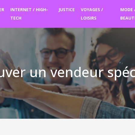
ER
INTERNET / HIGH-
JUSTICE
VOYAGES /
MODE 
TECH
LOISIRS
BEAUT
uver un vendeur spéci