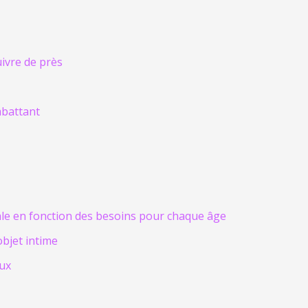
uivre de près
mbattant
ale en fonction des besoins pour chaque âge
objet intime
aux