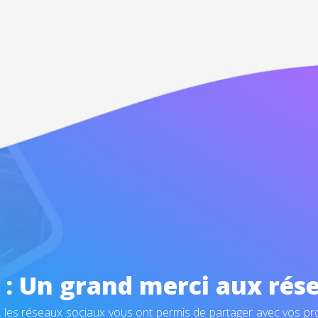
: Un grand merci aux rése
 les réseaux sociaux vous ont permis de partager avec vos pr