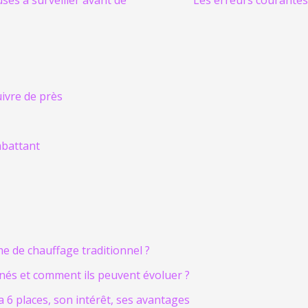
uses à surveiller avant de
Les erreurs courantes
uivre de près
mbattant
e de chauffage traditionnel ?
inés et comment ils peuvent évoluer ?
a 6 places, son intérêt, ses avantages