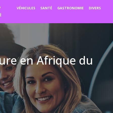
/
VÉHICULES
SANTÉ
GASTRONOMIE
DIVERS
É
ure en Afrique du