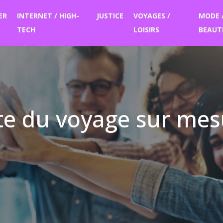
ER
INTERNET / HIGH-
JUSTICE
VOYAGES /
MODE 
TECH
LOISIRS
BEAUT
ste du voyage sur mes