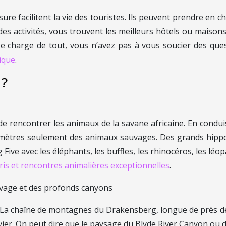
re facilitent la vie des touristes. Ils peuvent prendre en cha
et des activités, vous trouvent les meilleurs hôtels ou maiso
 se charge de tout, vous n’avez pas à vous soucier des qu
ique
.
 ?
 de rencontrer les animaux de la savane africaine. En cond
ues mètres seulement des animaux sauvages. Des grands hipp
ive avec les éléphants, les buffles, les rhinocéros, les léop
ris et rencontres animalières exceptionnelles
.
uvage et des profonds canyons
e. La chaîne de montagnes du Drakensberg, longue de près d
er. On peut dire que le paysage du Blyde River Canyon ou de