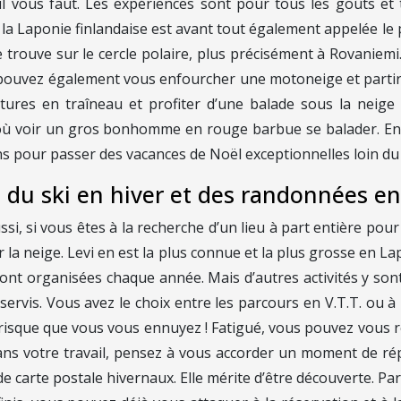
il vous faut. Les expériences sont pour tous les goûts et t
 la Laponie finlandaise est avant tout également appelée le
trouve sur le cercle polaire, plus précisément à Rovaniem
s pouvez également vous enfourcher une motoneige et partir 
ntures en traîneau et profiter d’une balade sous la neige
ù voir un gros bonhomme en rouge barbue se balader. En é
ns pour passer des vacances de Noël exceptionnelles loin du
re du ski en hiver et des randonnées en
si, si vous êtes à la recherche d’un lieu à part entière pou
la neige. Levi en est la plus connue et la plus grosse en Lap
ont organisées chaque année. Mais d’autres activités y sont
ervis. Vous avez le choix entre les parcours en V.T.T. ou 
risque que vous vous ennuyez ! Fatigué, vous pouvez vous 
 dans votre travail, pensez à vous accorder un moment de rép
e carte postale hivernaux. Elle mérite d’être découverte. Par