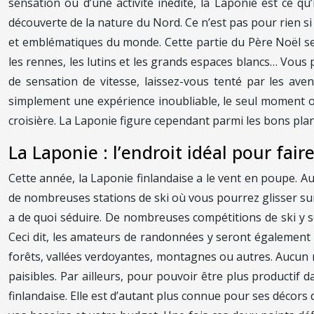
sensation ou d’une activité inédite, la Laponie est ce qu’
découverte de la nature du Nord. Ce n’est pas pour rien si
et emblématiques du monde. Cette partie du Père Noël se 
les rennes, les lutins et les grands espaces blancs… Vou
de sensation de vitesse, laissez-vous tenté par les ave
simplement une expérience inoubliable, le seul moment o
croisière. La Laponie figure cependant parmi les bons pla
La Laponie : l’endroit idéal pour fai
Cette année, la Laponie finlandaise a le vent en poupe. Aus
de nombreuses stations de ski où vous pourrez glisser sur 
a de quoi séduire. De nombreuses compétitions de ski y s
Ceci dit, les amateurs de randonnées y seront également s
forêts, vallées verdoyantes, montagnes ou autres. Aucun 
paisibles. Par ailleurs, pour pouvoir être plus productif
finlandaise. Elle est d’autant plus connue pour ses décors d