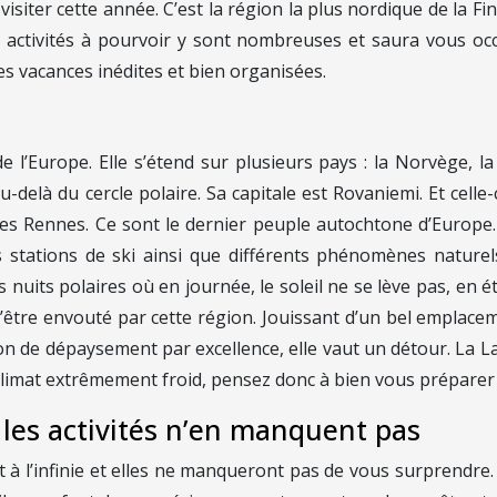
isiter cette année. C’est la région la plus nordique de la Finl
es activités à pourvoir y sont nombreuses et saura vous o
s vacances inédites et bien organisées.
’Europe. Elle s’étend sur plusieurs pays : la Norvège, la S
elà du cercle polaire. Sa capitale est Rovaniemi. Et celle-c
t des Rennes. Ce sont le dernier peuple autochtone d’Euro
stations de ski ainsi que différents phénomènes naturel
s nuits polaires où en journée, le soleil ne se lève pas, en é
être envouté par cette région. Jouissant d’un bel emplace
n de dépaysement par excellence, elle vaut un détour. La La
un climat extrêmement froid, pensez donc à bien vous préparer
 les activités n’en manquent pas
ont à l’infinie et elles ne manqueront pas de vous surprendre