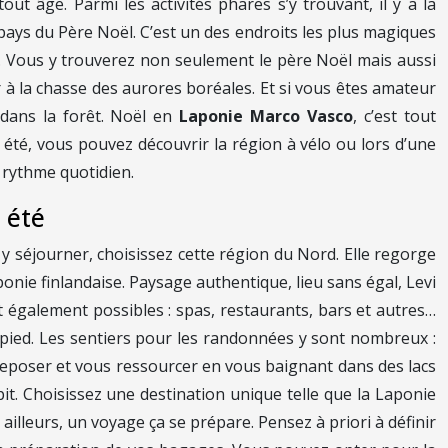
out âge. Parmi les activités phares s’y trouvant, il y a la
 pays du Père Noël. C’est un des endroits les plus magiques
i. Vous y trouverez non seulement le père Noël mais aussi
à la chasse des aurores boréales. Et si vous êtes amateur
 dans la forêt. Noël en
Laponie Marco Vasco
, c’est tout
té, vous pouvez découvrir la région à vélo ou lors d’une
 rythme quotidien.
 été
r y séjourner, choisissez cette région du Nord. Elle regorge
onie finlandaise. Paysage authentique, lieu sans égal, Levi
 également possibles : spas, restaurants, bars et autres…
à pied. Les sentiers pour les randonnées y sont nombreux :
reposer et vous ressourcer en vous baignant dans des lacs
it. Choisissez une destination unique telle que la Laponie
 ailleurs, un voyage ça se prépare. Pensez à priori à définir