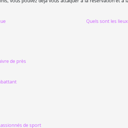
finis, vous pouvez déjà vous attaquer à la réservation et à
que
Quels sont les lieux
uivre de près
mbattant
 passionnés de sport