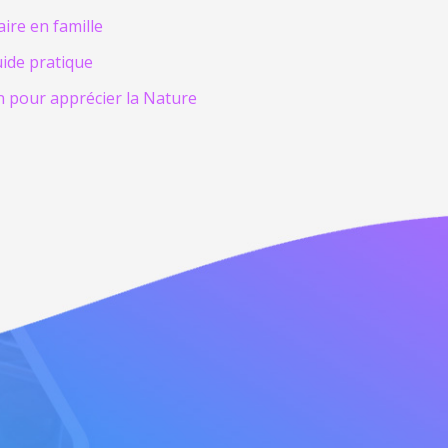
aire en famille
uide pratique
n pour apprécier la Nature