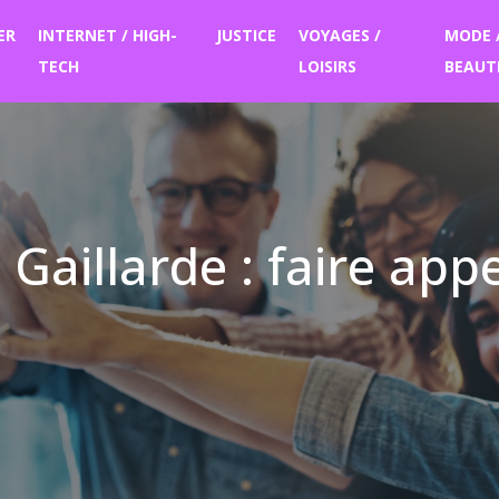
ER
INTERNET / HIGH-
JUSTICE
VOYAGES /
MODE 
TECH
LOISIRS
BEAUT
 Gaillarde : faire app