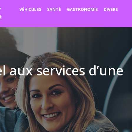
/
VÉHICULES
SANTÉ
GASTRONOMIE
DIVERS
É
el aux services d’une